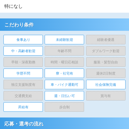
特になし
こだわり条件
食事あり
未経験歓迎
経験者優遇
中・高齢者歓迎
年齢不問
ダブルワーク歓迎
早朝・深夜勤務
時間・曜日応相談
服装・髪型自由
学歴不問
寮・社宅有
週休2日制度
独立支援制度有
車・バイク通勤可
社会保険完備
交通費支給
週・日払い可
賞与有
昇給有
歩合制
応募・選考の流れ