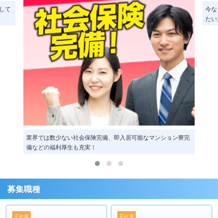
笑顔で安心して仕事に取り組む女性社員が急増しておりま
して
今な
す！
たい
◇家具家電付きで即入寮可！（ファミリー向けの寮あり）
即入居可能なマンション寮を完備しているので、面倒な手
続きは一切ありません！
◇業務改善で即戦力！
創業37年の間に培った経営ノウハウで、業界未経験の方で
も安心して働くことが出来ます。
初任給32万円スタートで数か月で未経験でも月45万円以上
業界では数少ない社会保険完備、即入居可能なマンション寮完
を目指せます！
備などの福利厚生も充実！
もちろん、やる気次第で毎月査定・毎月給料アップの短期
昇給も可能です！
やりたいことを思いのまま叶える環境ではないかと自負し
募集職種
ています！
気になる方は私たちと是非一緒に挑戦してみませんか？
正社員
正社員