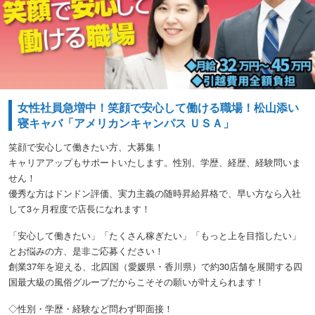
女性社員急増中！笑顔で安心して働ける職場！松山添い
寝キャバ「アメリカンキャンパス ＵＳＡ」
笑顔で安心して働きたい方、大募集！
キャリアアップもサポートいたします。性別、学歴、経歴、経験問いま
せん！
優秀な方はドンドン評価、実力主義の随時昇給昇格で、早い方なら入社
して3ヶ月程度で店長になれます！
「安心して働きたい」「たくさん稼ぎたい」「もっと上を目指したい」
とお悩みの方、是非ご応募ください！
創業37年を迎える、北四国（愛媛県・香川県）で約30店舗を展開する四
国最大級の風俗グループだからこそその願いが叶えられます！
◇性別・学歴・経験など問わず即面接！