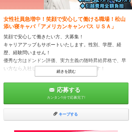
女性社員急増中！笑顔で安心して働ける職場！松山
添い寝キャバ「アメリカンキャンパス ＵＳＡ」
笑顔で安心して働きたい方、大募集！
キャリアアップもサポートいたします。性別、学歴、経
歴、経験問いません！
優秀な方はドンドン評価、実力主義の随時昇給昇格で、早
い方なら入社して3ヶ月程度で店長になれます！
続きを読む
「安心して働きたい」「たくさん稼ぎたい」「もっと上を
目指したい」とお悩みの方、是非ご応募ください！
応募する
創業37年を迎える、北四国（愛媛県・香川県）で約30店舗
カンタン1分で応募完了!
を展開する四国最大級の風俗グループだからこそその願い
が叶えられます！
キープする
◇性別・学歴・経験など問わず即面接！