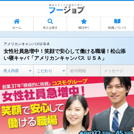
ホーム
求人を探す
検討中
0
転職ノウハウ
アメリカンキャンパスU-S-A
女性社員急増中！笑顔で安心して働ける職場！松山添
い寝キャバ「アメリカンキャンパス ＵＳＡ」
求人内容
こだわり
給与明細
メッセージ