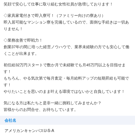
笑顔で安心して仕事に取り組む女性社員が急増しております！
◇家具家電付きで即入寮可！（ファミリー向けの寮あり）
即入居可能なマンション寮を完備しているので、面倒な手続きは一切あ
りません！
◇業務改善で即戦力！
創業37年の間に培った経営ノウハウで、業界未経験の方でも安心して働
くことが出来ます。
初任給32万円スタートで数か月で未経験でも月45万円以上を目指せま
す！
もちろん、やる気次第で毎月査定・毎月給料アップの短期昇給も可能で
す！
やりたいことを思いのまま叶える環境ではないかと自負しています！
気になる方は私たちと是非一緒に挑戦してみませんか？
皆様からのお問合せ、お待ちしています。
会社名
アメリカンキャンパスU-S-A