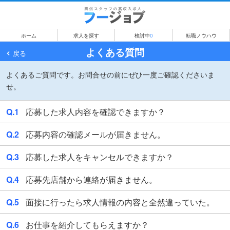
ホーム
求人を探す
検討中
0
転職ノウハウ
よくある質問
戻る
よくあるご質問です。お問合せの前にぜひ一度ご確認くださいま
せ。
Q.1
応募した求人内容を確認できますか？
Q.2
応募内容の確認メールが届きません。
Q.3
応募した求人をキャンセルできますか？
Q.4
応募先店舗から連絡が届きません。
Q.5
面接に行ったら求人情報の内容と全然違っていた。
Q.6
お仕事を紹介してもらえますか？