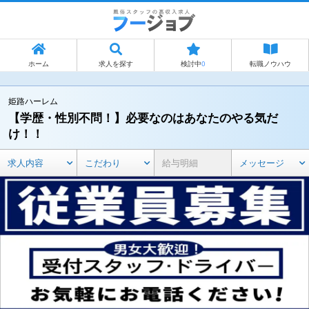
ホーム
求人を探す
検討中
0
転職ノウハウ
姫路ハーレム
【学歴・性別不問！】必要なのはあなたのやる気だ
け！！
求人内容
こだわり
給与明細
メッセージ