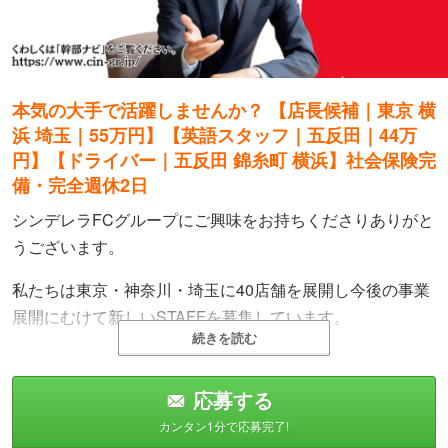
本気の大手で活躍しませんか？ 【店長候補｜東京 横
浜 埼玉｜55万円】【英語スタッフ｜五反田｜44万
円】【ドライバー｜五反田 錦糸町 横浜】社会保険完
備・完全週休2日
シンデレラFCグループにご興味をお持ちくださりありがと
うございます。
私たちは東京・神奈川・埼玉に40店舗を展開し今後の事業
展開にむけて新しいSTAFFを募集しています。
続きを読む
入社後はまずは「接客」、そして「WEB宣伝媒体の更新・
企画」「女性管理」へと仕事の幅を習得度合いに応じてお
応募する
任せしていきます。
カンタン1分で応募完了!