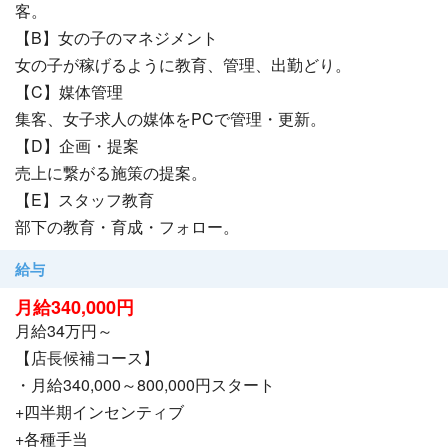
◯幹部ナビ
客。
https://www.cin-gr.jp/
【B】女の子のマネジメント
女の子が稼げるように教育、管理、出勤どり。
【シンデレラFCグループからのお約束】
【C】媒体管理
☑社会保険完備
集客、女子求人の媒体をPCで管理・更新。
☑完全週休2日
【D】企画・提案
☑マンション寮(初期費用0円・家具家電完備)
売上に繋がる施策の提案。
☑日払い
【E】スタッフ教育
☑運転免許 不要
部下の教育・育成・フォロー。
☑教育研修制度
☑オリエンテーション制度
給与
☑人事評価16回/年
月給340,000円
☑独立支援制度
月給34万円～
☑通勤交通費 全額支給
【店長候補コース】
☑独立支援制度
・月給340,000～800,000円スタート
☑家族手当
+四半期インセンティブ
☑英語手当
+各種手当