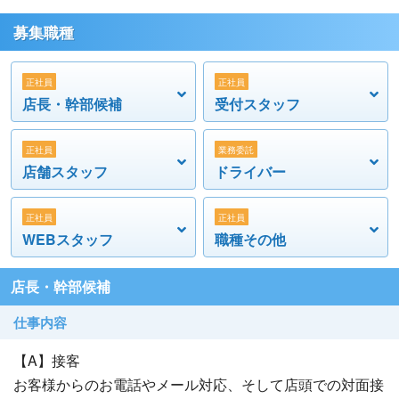
集
募集職種
◯TOEIC、英検等の資格は不要です
○英語手当：3～15万円/月
正社員
正社員
○勤務地：池袋店、新宿店、五反田店、吉祥寺店、新橋
店長・幹部候補
受付スタッフ
店、錦糸町店、西川口店、横浜店、曙町店
【ドライバー 募集】
正社員
業務委託
店舗スタッフ
ドライバー
○時給1,300～1,800円スタート(※デリドラ経験者、接客業経
験者、優遇)
正社員
正社員
◯募集エリア
WEBスタッフ
職種その他
・五反田2名
・品川4名
店長・幹部候補
・錦糸町3名
・新橋3名
仕事内容
・横浜5名(金土日曜日に出勤できる方大歓迎)
【A】接客
【公式求人サイト】
お客様からのお電話やメール対応、そして店頭での対面接