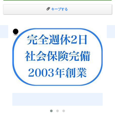
ひととおりの業務ができるようになり、売上で実績を出
し、部下育成でも実績を出し、役職者としての階段を登っ
キープする
た先には「グループの役員」になるか「独立・起業」する
か、お選びいただけます。
良い仲間たちと支え合い、笑い合いながら、頑張っていき
ませんか？
いまこのメッセージを呼んでくださっている「あなた」
が、私たちと一緒に頑張ってくれる新しい仲間になってく
れたらこんなに嬉しいことはありません。
お会いできるのを楽しみにしています。
※通常の内勤スタッフ、店長候補以外にも下記の職種で人
材を募集しています。
[英語スタッフ 募集]
○外国のお客様からの電話やWhatsApp対応ができる方を募