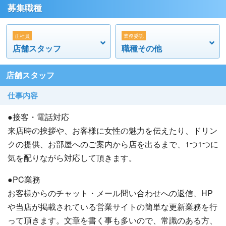
〇年次有給休暇（10日～/年）
募集職種
〇交通費支給
〇残業代別途支給
正社員
業務委託
〇ランチ無料
店舗スタッフ
職種その他
〇大入り手当あり
〇住宅手当て：40,000円 / 月
店舗スタッフ
〇異動手当て：30,000円 / 月
仕事内容
〇子ども手当て：5,000円 / 人
〇勤続手当：5,000円 / 年
●接客・電話対応
〇日払い制度あり（上限3,000円）
来店時の挨拶や、お客様に女性の魅力を伝えたり、ドリン
〇車両手当てあり
クの提供、お部屋へのご案内から店を出るまで、1つ1つに
気を配りながら対応して頂きます。
以上のように業界最高クラスの待遇・環境で働く事が可能
です。
●PC業務
お客様からのチャット・メール問い合わせへの返信、HP
学歴・性別・これまでの職歴は一切不問！異業種からの転
や当店が掲載されている営業サイトの簡単な更新業務を行
職者や未経験の方も大歓迎◎
って頂きます。文章を書く事も多いので、常識のある方、
当社には、キャスト経験を活かして活躍中の女性スタッフ