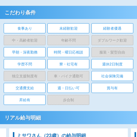
こだわり条件
食事あり
未経験歓迎
経験者優遇
中・高齢者歓迎
年齢不問
ダブルワーク歓迎
早朝・深夜勤務
時間・曜日応相談
服装・髪型自由
学歴不問
寮・社宅有
週休2日制度
独立支援制度有
車・バイク通勤可
社会保険完備
交通費支給
週・日払い可
賞与有
昇給有
歩合制
リアル給与明細
ミサワさん（23歳）の給与明細