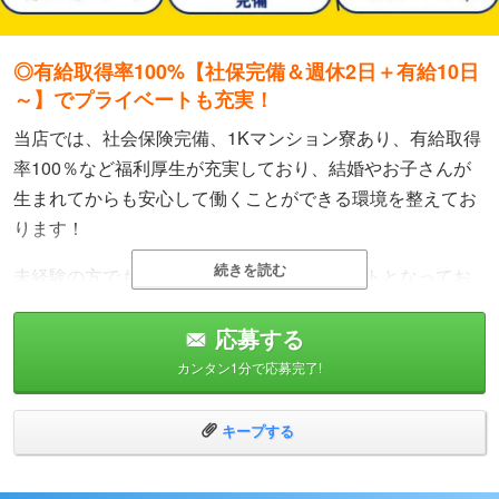
◎有給取得率100%【社保完備＆週休2日＋有給10日
～】でプライベートも充実！
当店では、社会保険完備、1Kマンション寮あり、有給取得
率100％など福利厚生が充実しており、結婚やお子さんが
生まれてからも安心して働くことができる環境を整えてお
ります！
続きを読む
未経験の方でも年収400万円以上でのスタートとなってお
り、平均年収は約600万円と給与面でも非常に安定してお
ります◎
応募する
カンタン1分で応募完了!
【大手グループならではの充実した福利厚生】
〇社会保険完備
キープする
〇1Kマンション寮完備
〇ボーナス年2回