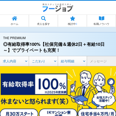
ホーム
求人を探す
検討中
0
転職ノウハウ
THE PREMIIUM
◎有給取得率100%【社保完備＆週休2日＋有給10日
～】でプライベートも充実！
求人内容
こだわり
給与明細
メッセージ