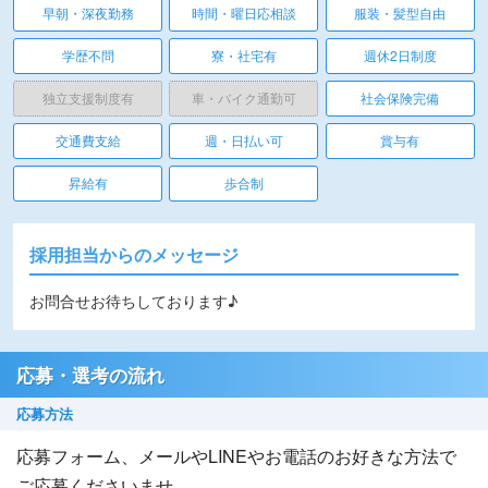
早朝・深夜勤務
時間・曜日応相談
服装・髪型自由
学歴不問
寮・社宅有
週休2日制度
独立支援制度有
車・バイク通勤可
社会保険完備
交通費支給
週・日払い可
賞与有
昇給有
歩合制
採用担当からのメッセージ
お問合せお待ちしております♪
応募・選考の流れ
応募方法
応募フォーム、メールやLINEやお電話のお好きな方法で
ご応募くださいませ