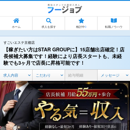
ホーム
求人を探す
検討中
0
転職ノウハウ
すごいエステ京都店
【稼ぎたい方はSTAR GROUPに】15店舗出店確定！店
長候補大募集です！経験により店長スタートも、未経
験でも3ヶ月で店長に昇格可能です！
求人内容
こだわり
給与明細
メッセージ