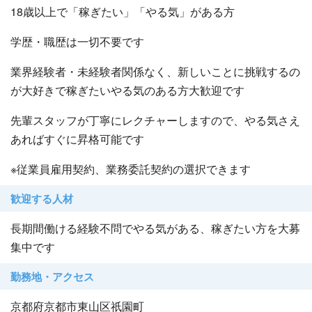
18歳以上で「稼ぎたい」「やる気」がある方
・募集エリア
https://star-group.co.jp/company/recruit
学歴・職歴は一切不要です
まずは話を聞いてみたい、という方も大歓迎です！
業界経験者・未経験者関係なく、新しいことに挑戦するの
ご応募・お問い合わせお待ちしております！
が大好きで稼ぎたいやる気のある方大歓迎です
先輩スタッフが丁寧にレクチャーしますので、やる気さえ
あればすぐに昇格可能です
※従業員雇用契約、業務委託契約の選択できます
歓迎する人材
長期間働ける経験不問でやる気がある、稼ぎたい方を大募
集中です
勤務地・アクセス
京都府京都市東山区祇園町