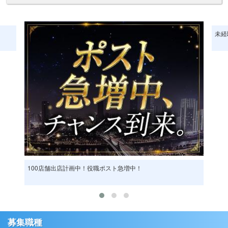
・未経験OK
やる気さえあれば大歓迎
未経験から3ヶ月で店長昇格の実績多数
未経
店長になるためのノウハウをすべて教えます
・スターグループの魅力
全国で店舗拡大中＝ポストがどんどん空きます
頑張る人がしっかり稼げる仕組みです
欲しかった物(ブランド品・高級時計・車など)も夢じゃな
く現実になります
・その頑張り、報われていますか？
人生の時間は有限です
「今の職場では将来が見えない」「収入が伸びない」
100店舗出店計画中！役職ポスト急増中！
そんな方は、スターグループで人生を変えるチャンスを掴
んでください
【店長】
募集職種