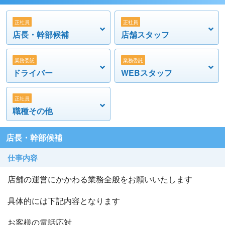
月給:基本給55万～90万+歩合給
正社員
正社員
売上が高い店舗は150万円以上の店長も複数
店長・幹部候補
店舗スタッフ
【店長代理】
月給:基本給45万～55万+歩合給
業務委託
業務委託
ドライバー
WEBスタッフ
売上が高い店舗の店長代理でも100万円以上
正社員
【リーダー】
職種その他
月給:基本給39万+歩合給+交通費
店長・幹部候補
売上が高い店舗はリーダーでも50万円以上
仕事内容
【スタッフ】
月給:基本給34万+歩合給+交通費
店舗の運営にかかわる業務全般をお願いいたします
スタートから歩合で40万円以上可能
具体的には下記内容となります
・基本労働時間
お客様の電話応対