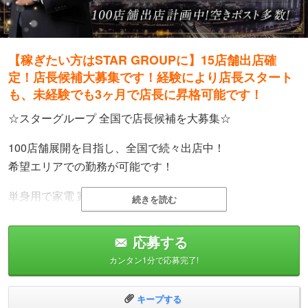
【稼ぎたい方はSTAR GROUPに】15店舗出店確
定！店長候補大募集です！経験により店長スタート
も、未経験でも3ヶ月で店長に昇格可能です！
☆スターグループ 全国で店長候補を大募集☆
100店舗展開を目指し、全国で続々出店中！
希望エリアでの勤務が可能です！
単身用で家電 家具付きの寮がございます！
続きを読む
・経験者歓迎
応募する
これまでの実績を高く評価します
カンタン1分で応募完了!
入社初日から店長スタートもOK
成果次第で高収入もすぐに実現可能です
キープする