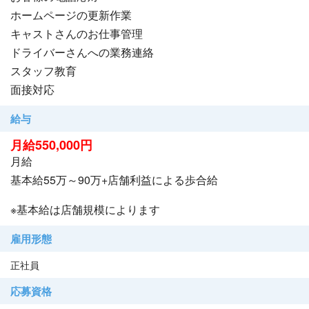
9時間勤務(内1時間休憩)
ホームページの更新作業
休み月4日～6日
キャストさんのお仕事管理
ドライバーさんへの業務連絡
・待遇
スタッフ教育
有給休暇(法令通り)
面接対応
社会保険完備
厚生年金完備
給与
交通費支給
月給550,000円
寮完備(単身用で家電 家具付き)
月給
・業務内容
基本給55万～90万+店舗利益による歩合給
お客様の電話応対
※基本給は店舗規模によります
ホームページの更新作業
キャストさんのお仕事管理
雇用形態
ドライバーさんへの業務連絡
正社員
スタッフ教育
面接対応
応募資格