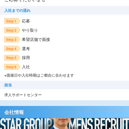
入社までの流れ
応募
Step 1
やり取り
Step 2
希望店舗で面接
Step 3
選考
Step 4
採用
Step 5
入社
Step 6
※面接日や入社時期はご都合に合わせます
担当
求人サポートセンター
会社情報