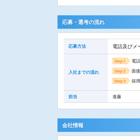
応募・選考の流れ
電話及びメ
応募方法
電
Step 1
面
Step 2
入社までの流れ
採
Step 3
担当
進藤
会社情報