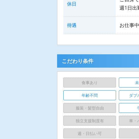
休日
週1日出
お仕事
待遇
こだわり条件
食事あり
年齢不問
ダブ
服装・髪型自由
独立支援制度有
車・
週・日払い可