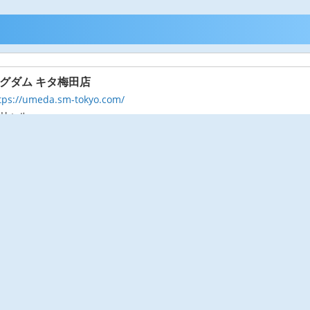
ングダム キタ梅田店
tps://umeda.sm-tokyo.com/
リヘル
11:00～3:00
応募する
検討リストへ保存
ご利用規約
プライバシーポリシー
求人掲載を希望の方へ