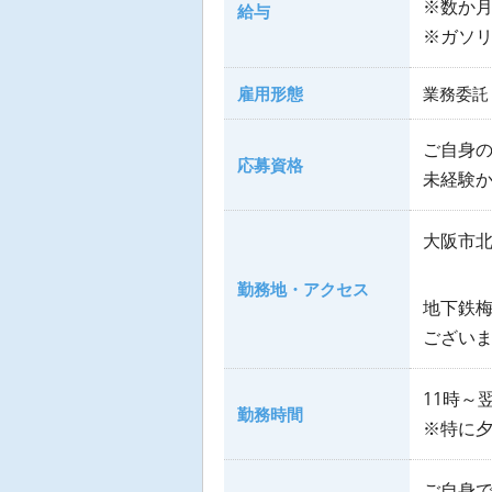
※数か月
給与
※ガソ
雇用形態
業務委託
ご自身
応募資格
未経験
大阪市
勤務地・アクセス
地下鉄梅
ござい
11時～
勤務時間
※特に夕
ご自身