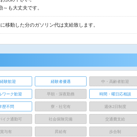
勤～も大丈夫です。
中に移動した分のガソリン代は支給致します。
未経験歓迎
経験者優遇
中・高齢者歓迎
ルワーク歓迎
早朝・深夜勤務
時間・曜日応相談
学歴不問
寮・社宅有
週休2日制度
バイク通勤可
社会保険完備
交通費支給
賞与有
昇給有
歩合制