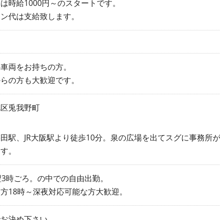
は時給1000円～のスタートです。
リン代は支給致します。
の車両をお持ちの方。
からの方も大歓迎です。
北区兎我野町
田駅、JR大阪駅より徒歩10分。泉の広場を出てスグに事務所
ます。
翌3時ごろ。の中での自由出勤。
方18時～深夜対応可能な方大歓迎。
でお決め下さい。