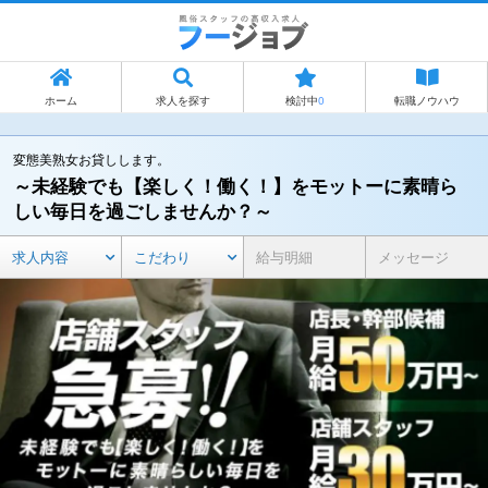
ホーム
求人を探す
検討中
0
転職ノウハウ
変態美熟女お貸しします。
～未経験でも【楽しく！働く！】をモットーに素晴ら
しい毎日を過ごしませんか？～
求人内容
こだわり
給与明細
メッセージ