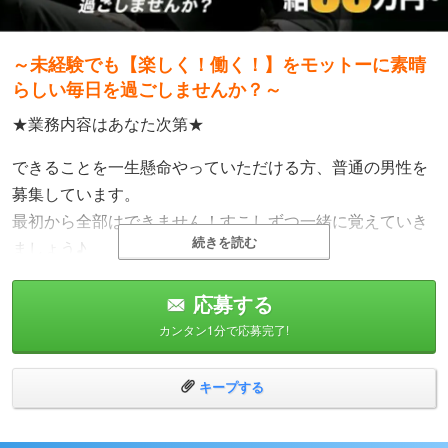
～未経験でも【楽しく！働く！】をモットーに素晴
らしい毎日を過ごしませんか？～
★業務内容はあなた次第★
できることを一生懸命やっていただける方、普通の男性を
募集しています。
最初から全部はできません！すこしずつ一緒に覚えていき
続きを読む
ましょう♪
車持込の方大歓迎！ 電話オペレーター業務などの接客が好
応募する
きな方！
カンタン1分で応募完了!
パソコンでの画像やプログラミングが好きな方！
キープする
カメラマンも募集♪ チャンスはたくさんあります！
業務拡大につき、スタッフさんを大募集しています！！