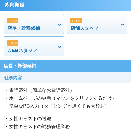
募集職種
3ヶ月に一回昇給がございますので、あなたの頑張りもし
っかり反映されますよ！
正社員
正社員
週休2日制ですので、休みの日はしっかり休んでいただけ
店長・幹部候補
店舗スタッフ
ますよ！
正社員
WEBスタッフ
店長・幹部候補
仕事内容
・電話応対（簡単なお電話応対）
・ホームページの更新（マウスをクリックするだけ）
・簡単なPC入力（タイピングが遅くても大歓迎）
・女性キャストの送迎
・女性キャストの勤務管理業務