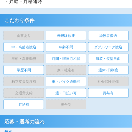
・昇給・昇格随時
こだわり条件
食事あり
未経験歓迎
経験者優遇
中・高齢者歓迎
年齢不問
ダブルワーク歓迎
早朝・深夜勤務
時間・曜日応相談
服装・髪型自由
学歴不問
寮・社宅有
週休2日制度
独立支援制度有
車・バイク通勤可
社会保険完備
交通費支給
週・日払い可
賞与有
昇給有
歩合制
応募・選考の流れ
担当