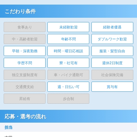
こだわり条件
食事あり
未経験歓迎
経験者優遇
中・高齢者歓迎
年齢不問
ダブルワーク歓迎
早朝・深夜勤務
時間・曜日応相談
服装・髪型自由
学歴不問
寮・社宅有
週休2日制度
独立支援制度有
車・バイク通勤可
社会保険完備
交通費支給
週・日払い可
賞与有
昇給有
歩合制
応募・選考の流れ
担当