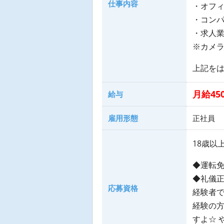
仕事内容
・オフ
・コン
・求人
※カメラ
上記を
月給450
給与
雇用形態
正社員
18歳以
◆運転免
◆礼儀正
応募資格
経験者で
経験の方
すよ☆ 