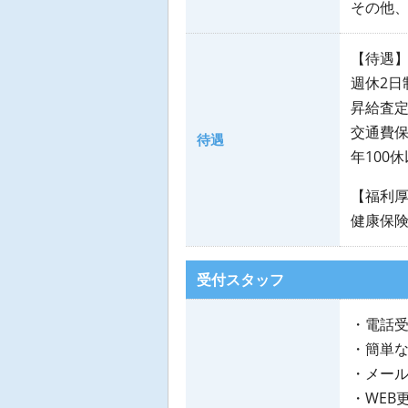
その他
【待遇
週休2日
昇給査定
交通費
待遇
年100
【福利
健康保険
受付スタッフ
・電話
・簡単な
・メー
・WEB