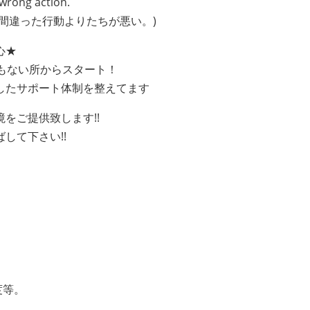
 wrong action.
間違った行動よりたちが悪い。)
心★
ともない所からスタート！
したサポート体制を整えてます
をご提供致します!!
して下さい!!
度等。