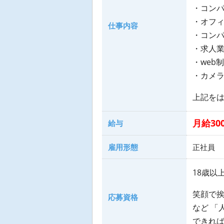
・コン
・オフ
仕事内容
・コン
・求人
・web
・カメ
上記を
月給300
給与
雇用形態
正社員
18歳以
笑顔で挨
応募資格
など 「
できれ