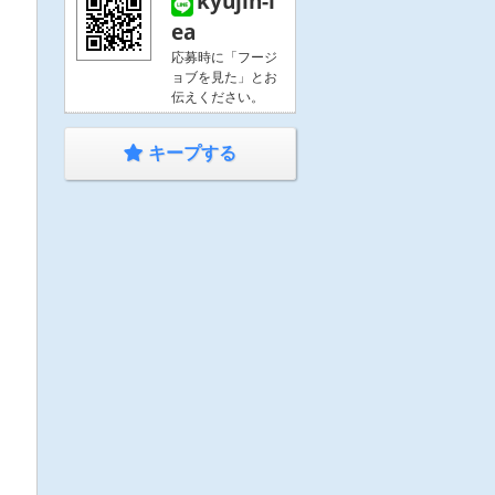
kyujin-l
ea
応募時に「フージ
ョブを見た」とお
伝えください。
キープする