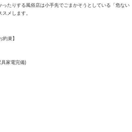
かったりする風俗店は小手先でごまかそうとしている「危ない
ススメします。
お約束】
家具家電完備)