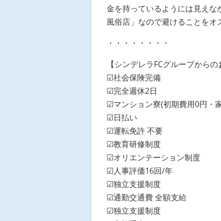
金を持っているようには見えな
風俗店」なので避けることをオ
・・・・・・・・
【シンデレラFCグループからの
☑社会保険完備
☑完全週休2日
☑マンション寮(初期費用0円・
☑日払い
☑運転免許 不要
☑教育研修制度
☑オリエンテーション制度
☑人事評価16回/年
☑独立支援制度
☑通勤交通費 全額支給
☑独立支援制度