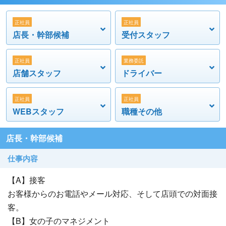
○英語手当：3～15万円/月
正社員
正社員
○勤務地：池袋店、新宿店、五反田店、吉祥寺店、新橋
店長・幹部候補
受付スタッフ
店、錦糸町店、西川口店、横浜店、曙町店
【ドライバー 募集】
正社員
業務委託
店舗スタッフ
ドライバー
○時給1,300～1,800円スタート(※デリドラ経験者、接客業経
験者、優遇)
正社員
正社員
◯募集エリア
WEBスタッフ
職種その他
・五反田2名
・品川4名
店長・幹部候補
・錦糸町3名
・新橋3名
仕事内容
・横浜5名(金土日曜日に出勤できる方大歓迎)
【A】接客
【公式求人サイト】
お客様からのお電話やメール対応、そして店頭での対面接
◯幹部ナビ
客。
https://www.cin-gr.jp/
【B】女の子のマネジメント