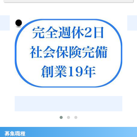
た先には「グループの役員」になるか「独立・起業」する
か、お選びいただけます。
良い仲間たちと支え合い、笑い合いながら、頑張っていき
ませんか？
いまこのメッセージを呼んでくださっている「あなた」
が、私たちと一緒に頑張ってくれる新しい仲間になってく
れたらこんなに嬉しいことはありません。
お会いできるのを楽しみにしています。
※通常の内勤スタッフ、店長候補以外にも下記の職種で人
材を募集しています。
[英語スタッフ 募集]
○外国のお客様からの電話やWhatsApp対応ができる方を募
集
募集職種
◯TOEIC、英検等の資格は不要です