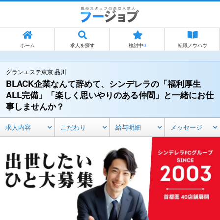
ホーム
求人を探す
検討中
0
転職ノウハウ
グランエステ東京 品川
BLACK企業なんて辞めて、シンデレラの「福利厚生
ALL完備」「楽しく思いやりのある仲間」と一緒にお仕
事しませんか？
求人内容
こだわり
給与明細
メッセージ