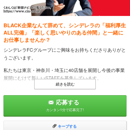
BLACK企業なんて辞めて、シンデレラの「福利厚生
ALL完備」「楽しく思いやりのある仲間」と一緒に
お仕事しませんか？
シンデレラFCグループにご興味をお持ちくださりありがと
うございます。
私たちは東京・神奈川・埼玉に40店舗を展開し今後の事業
展開にむけて新しいSTAFFを募集しています。
続きを読む
入社後はまずは「接客」、そして「WEB宣伝媒体の更新・
企画」「女性管理」へと仕事の幅を習得度合いに応じてお
応募する
任せしていきます。
カンタン1分で応募完了!
ひととおりの業務ができるようになり、売上で実績を出
し、部下育成でも実績を出し、役職者としての階段を登っ
キープする