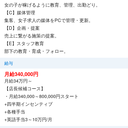
女の子が稼げるように教育、管理、出勤どり。
【シンデレラFCグループからのお約束】
【C】媒体管理
☑社会保険完備
集客、女子求人の媒体をPCで管理・更新。
☑完全週休2日
【D】企画・提案
☑マンション寮(初期費用0円・家具家電完備)
売上に繋がる施策の提案。
☑日払い
【E】スタッフ教育
☑運転免許 不要
部下の教育・育成・フォロー。
☑教育研修制度
☑オリエンテーション制度
給与
☑人事評価16回/年
月給340,000円
☑独立支援制度
月給34万円～
☑通勤交通費 全額支給
【店長候補コース】
☑独立支援制度
・月給340,000～800,000円スタート
☑家族手当
+四半期インセンティブ
☑英語手当
+各種手当
+英語手当3～10万円/月