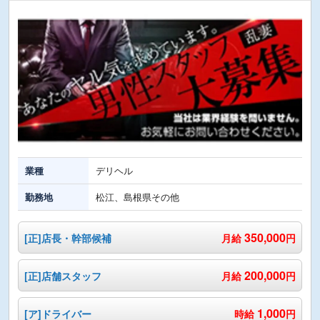
業種
デリヘル
勤務地
松江、島根県その他
350,000
[正]店長・幹部候補
月給
円
200,000
[正]店舗スタッフ
月給
円
1,000
[ア]ドライバー
時給
円