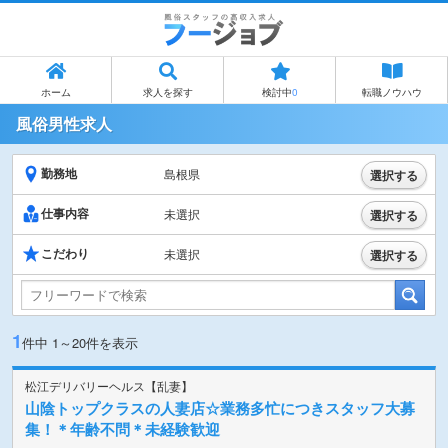
ホーム
求人を探す
検討中
0
転職ノウハウ
風俗男性求人
勤務地
島根県
選択する
仕事内容
未選択
選択する
こだわり
未選択
選択する
1
件中
1～20
件を表示
松江デリバリーヘルス【乱妻】
山陰トップクラスの人妻店☆業務多忙につきスタッフ大募
集！＊年齢不問＊未経験歓迎