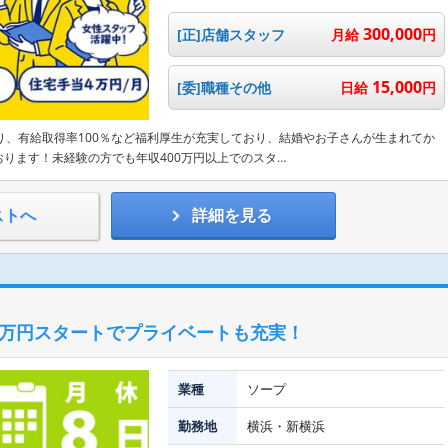
300,000
[正]店舗スタッフ
月給
円
15,000
[委]職種その他
日給
円
り、有給取得率100％など福利厚生が充実しており、結婚やお子さんが生まれてか
ります！未経験の方でも年収400万円以上でのスタ…
ストへ
詳細を見る
0万円スタートでプライベートも充実！
業種
ソープ
勤務地
横浜・新横浜