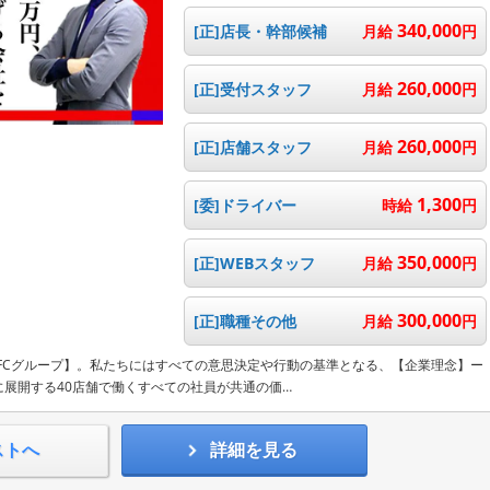
340,000
[正]店長・幹部候補
月給
円
260,000
[正]受付スタッフ
月給
円
260,000
[正]店舗スタッフ
月給
円
1,300
[委]ドライバー
時給
円
350,000
[正]WEBスタッフ
月給
円
300,000
[正]職種その他
月給
円
ラFCグループ】。私たちにはすべての意思決定や行動の基準となる、【企業理念】ー
展開する40店舗で働くすべての社員が共通の価…
ストへ
詳細を見る