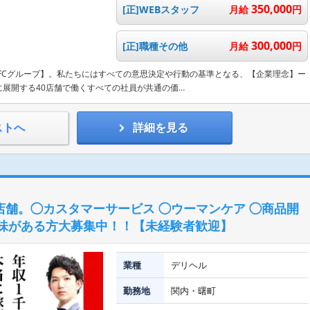
350,000
[正]WEBスタッフ
月給
円
300,000
[正]職種その他
月給
円
ラFCグループ】。私たちにはすべての意思決定や行動の基準となる、【企業理念】ー
展開する40店舗で働くすべての社員が共通の価…
ストへ
詳細を見る
0店舗。◯カスタマーサービス ◯ウーマンケア ◯商品開
興味がある方大募集中！！【未経験者歓迎】
業種
デリヘル
勤務地
関内・曙町