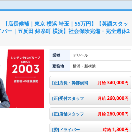
 【店長候補｜東京 横浜 埼玉｜55万円】【英語スタッ
イバー｜五反田 錦糸町 横浜】社会保険完備・完全週休2
業種
デリヘル
勤務地
横浜・新横浜
340,000
[正]店長・幹部候補
月給
円
260,000
[正]受付スタッフ
月給
円
260,000
[正]店舗スタッフ
月給
円
1,300
[委]ドライバー
時給
円