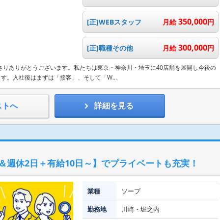
350,000
[正]WEBスタッフ
月給
円
300,000
[正]職種その他
月給
円
さりありがとうございます。私たちは東京・神奈川・埼玉に40店舗を展開し今後の
います。入社後はまずは「接客」、そして「W…
ストへ
詳細を見る
備＆週休2日＋有給10日～】でプライベートも充実！
業種
ソープ
勤務地
川崎・堀之内