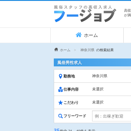
高収
が満
ホーム
ホーム
神奈川県
の検索結果
風俗男性求人
神奈川県
勤務地
未選択
仕事内容
未選択
こだわり
フリーワード
35