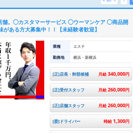
0店舗。◯カスタマーサービス ◯ウーマンケア ◯商品開
興味がある方大募集中！！【未経験者歓迎】
業種
エステ
勤務地
横浜・新横浜
340,000
[正]店長・幹部候補
月給
円
260,000
[正]受付スタッフ
月給
円
260,000
[正]店舗スタッフ
月給
円
1,300
[委]ドライバー
時給
円