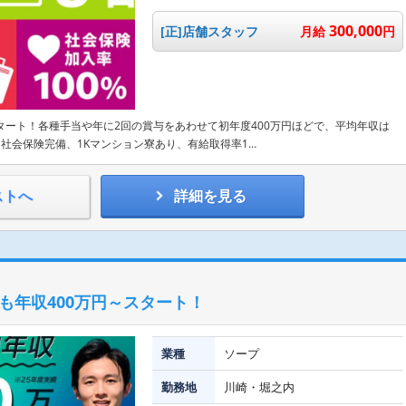
300,000
[正]店舗スタッフ
月給
円
タート！各種手当や年に2回の賞与をあわせて初年度400万円ほどで、平均年収は
、社会保険完備、1Kマンション寮あり、有給取得率1…
ストへ
詳細を見る
も年収400万円～スタート！
業種
ソープ
勤務地
川崎・堀之内