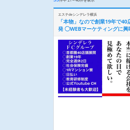
件中
21～40
件を表示
エステdeシンデレラ横浜
「本物」なので創業19年で4
発 ◯WEBマーケティングに