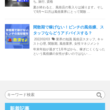
ち
,
旅行
,
資格
夏が終わると、風俗店の客入りは減ります。そし
て9月〜11月は風俗業界にとって閑散 ...
閑散期で稼げない！ピンチの風俗嬢、ス
タッフならどうアドバイスする？
2022/02/03
業界の知識
風俗店スタッフ
,
キャ
スト心理
,
閑散期
,
風俗業界
,
女性マネジメント
年末年始が過ぎて1月半ばから、稼ぎにくくなった
という風俗嬢の女性が多いのではない ...
検
索
新着記事