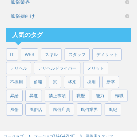
風俗業界
風俗嬢向け
人気のタグ
IT
WEB
スキル
スタッフ
デメリット
デリヘル
デリヘルドライバー
メリット
不採用
前職
寮
将来
採用
新卒
昇給
昇進
禁止事項
職歴
能力
転職
風俗
風俗店
風俗店員
風俗業界
風紀
フージョブ
フージョブMAGAZINE
風俗店スタッフ