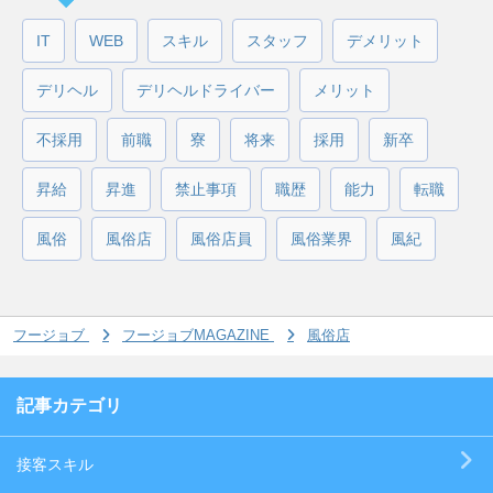
IT
WEB
スキル
スタッフ
デメリット
デリヘル
デリヘルドライバー
メリット
不採用
前職
寮
将来
採用
新卒
昇給
昇進
禁止事項
職歴
能力
転職
風俗
風俗店
風俗店員
風俗業界
風紀
フージョブ
フージョブMAGAZINE
風俗店
記事カテゴリ
接客スキル