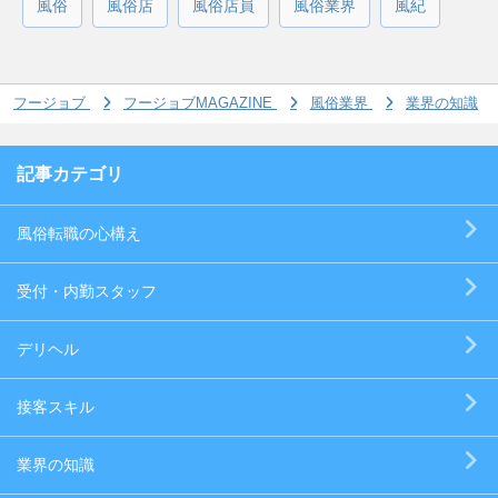
風俗
風俗店
風俗店員
風俗業界
風紀
フージョブ
フージョブMAGAZINE
風俗業界
業界の知識
記事カテゴリ
風俗転職の心構え
受付・内勤スタッフ
デリヘル
接客スキル
業界の知識