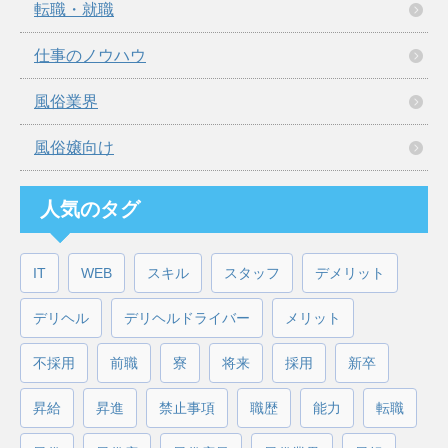
転職・就職
仕事のノウハウ
風俗業界
風俗嬢向け
人気のタグ
IT
WEB
スキル
スタッフ
デメリット
デリヘル
デリヘルドライバー
メリット
不採用
前職
寮
将来
採用
新卒
昇給
昇進
禁止事項
職歴
能力
転職