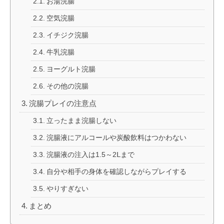
お湯浣腸
空気浣腸
イチジク浣腸
牛乳浣腸
ヨーグルト浣腸
その他の浣腸
浣腸プレイの注意点
立ったまま浣腸しない
浣腸液にアルコールや炭酸飲料はつかわない
浣腸液の注入は1.5～2Ⅼまで
自分や相手の身体を確認しながらプレイする
やりすぎない
まとめ