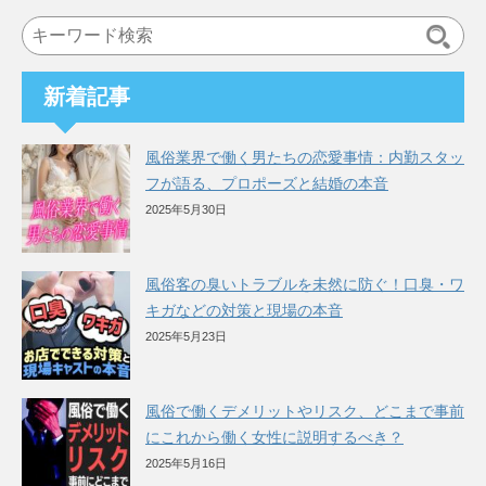
検
索
新着記事
風俗業界で働く男たちの恋愛事情：内勤スタッ
フが語る、プロポーズと結婚の本音
2025年5月30日
風俗客の臭いトラブルを未然に防ぐ！口臭・ワ
キガなどの対策と現場の本音
2025年5月23日
風俗で働くデメリットやリスク、どこまで事前
にこれから働く女性に説明するべき？
2025年5月16日