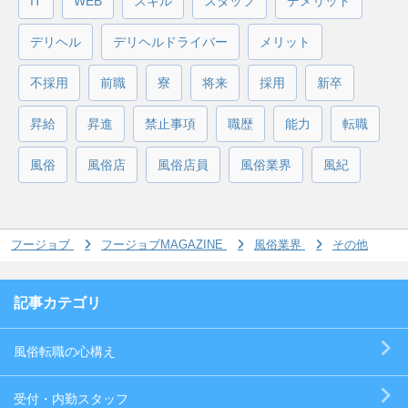
IT
WEB
スキル
スタッフ
デメリット
デリヘル
デリヘルドライバー
メリット
不採用
前職
寮
将来
採用
新卒
昇給
昇進
禁止事項
職歴
能力
転職
風俗
風俗店
風俗店員
風俗業界
風紀
フージョブ
フージョブMAGAZINE
風俗業界
その他
記事カテゴリ
風俗転職の心構え
受付・内勤スタッフ