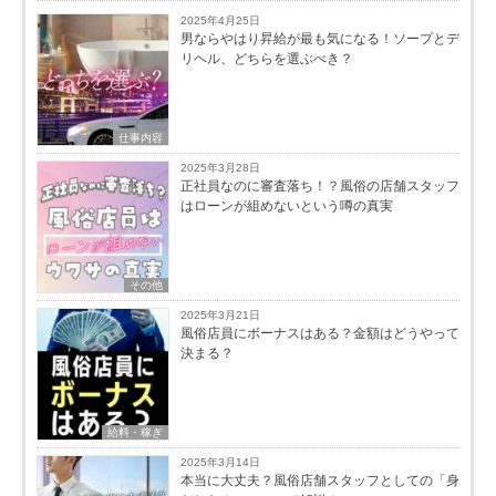
2025年4月25日
男ならやはり昇給が最も気になる！ソープとデ
リヘル、どちらを選ぶべき？
仕事内容
2025年3月28日
正社員なのに審査落ち！？風俗の店舗スタッフ
はローンが組めないという噂の真実
その他
2025年3月21日
風俗店員にボーナスはある？金額はどうやって
決まる？
給料・稼ぎ
2025年3月14日
本当に大丈夫？風俗店舗スタッフとしての「身