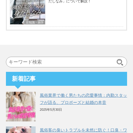
だしなみ」について解説！
豆知識・雑学
検
索
新着記事
風俗業界で働く男たちの恋愛事情：内勤スタッ
フが語る、プロポーズと結婚の本音
2025年5月30日
風俗客の臭いトラブルを未然に防ぐ！口臭・ワ