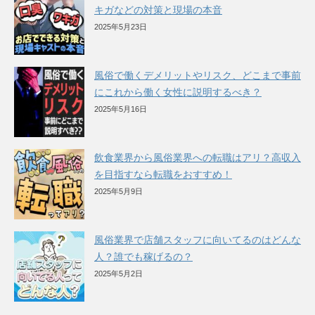
キガなどの対策と現場の本音
2025年5月23日
風俗で働くデメリットやリスク、どこまで事前
にこれから働く女性に説明するべき？
2025年5月16日
飲食業界から風俗業界への転職はアリ？高収入
を目指すなら転職をおすすめ！
2025年5月9日
風俗業界で店舗スタッフに向いてるのはどんな
人？誰でも稼げるの？
2025年5月2日